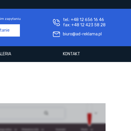
im zapytaniu
tel.: +48 12 656 16 46
fax: +48 12 423 58 28
ytanie
biuro@ad-reklama.pl
LERIA
KONTAKT