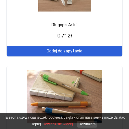
Długopis Artel
0,71 zł
Dodaj do zapytania
Ta strona używa ciasteczek (cookies), dzięki którym nasz serwis może działać
lepiej.
Dowiedz się więcej
Rozumiem