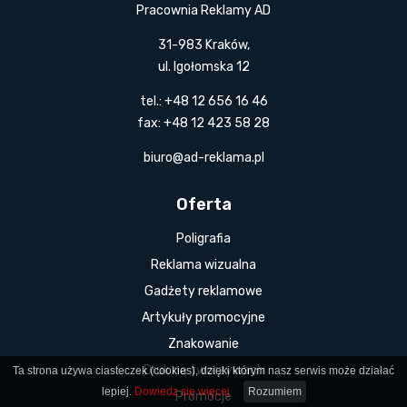
Pracownia Reklamy AD
31-983 Kraków,
ul. Igołomska 12
tel.: +48 12 656 16 46
fax: +48 12 423 58 28
biuro@ad-reklama.pl
Oferta
Poligrafia
Reklama wizualna
Gadżety reklamowe
Artykuły promocyjne
Znakowanie
Druk na tworzywach
Ta strona używa ciasteczek (cookies), dzięki którym nasz serwis może działać
lepiej.
Dowiedz się więcej
Rozumiem
Promocje