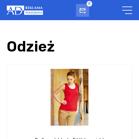
0
Odzież